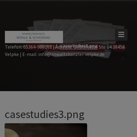
Skip
to
content
Home
casestudies3.png
Telefon: 05364-966161 | Adresse: Oebisfelder Str. 14 38458
Velpke | E-mail: info@anwaltskanzlei-velpke.de
casestudies3.png