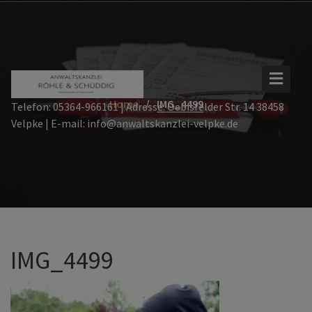
Skip
to
content
Home
IMG_4499
Telefon: 05364-966161 | Adresse: Oebisfelder Str. 14 38458
Velpke | E-mail: info@anwaltskanzlei-velpke.de
IMG_4499