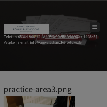
Skip
to
content
Home
practice-area3.png
Telefon: 05364-966161 | Adresse: Oebisfelder Str. 14 38458
Velpke | E-mail: info@anwaltskanzlei-velpke.de
practice-area3.png