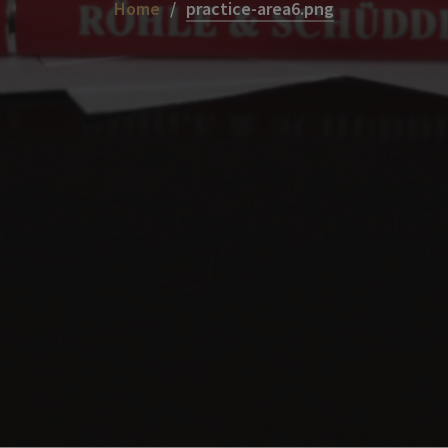
Home
practice-area6.png