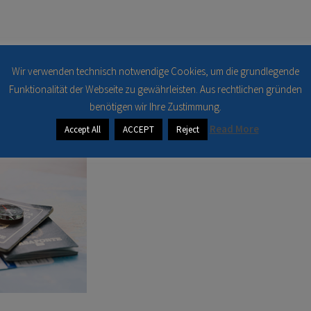
ea6.png
Wir verwenden technisch notwendige Cookies, um die grundlegende
Funktionalität der Webseite zu gewährleisten. Aus rechtlichen gründen
benötigen wir Ihre Zustimmung.
Read More
Accept All
ACCEPT
Reject