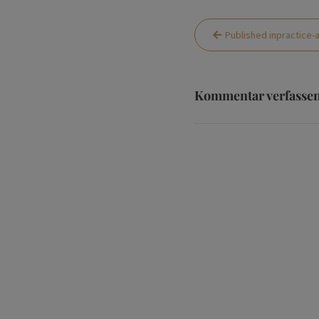
Beitragsnaviga
Published in
practice-
Kommentar verfasse