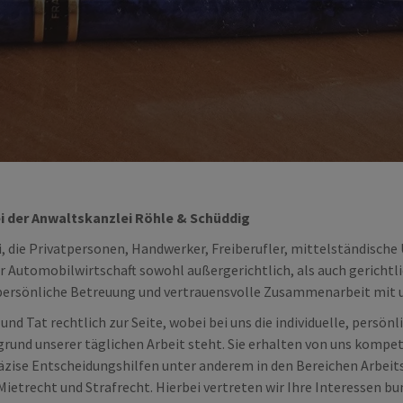
i der Anwaltskanzlei Röhle & Schüddig
, die Privatpersonen, Handwerker, Freiberufler, mittelständisch
utomobilwirtschaft sowohl außergerichtlich, als auch gerichtlich
persönliche Betreuung und vertrauensvolle Zusammenarbeit mit 
und Tat rechtlich zur Seite, wobei bei uns die individuelle, persön
rund unserer täglichen Arbeit steht. Sie erhalten von uns kompe
zise Entscheidungshilfen unter anderem in den Bereichen Arbeits
Mietrecht und Strafrecht. Hierbei vertreten wir Ihre Interessen bu