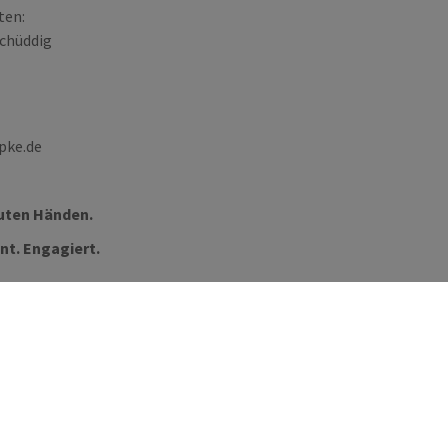
ten:
Schüddig
pke.de
 guten Händen.
nt. Engagiert.
s