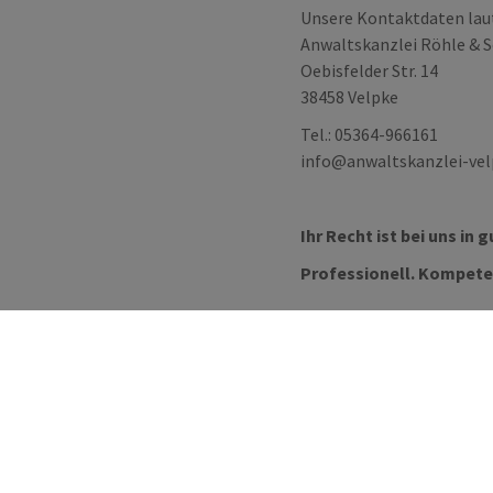
Unsere Kontaktdaten lau
Anwaltskanzlei Röhle & 
Oebisfelder Str. 14
38458 Velpke
Tel.: 05364-966161
info@anwaltskanzlei-vel
Ihr Recht ist bei uns in
Professionell. Kompete
© All Right Reserved
Lawyer Zone by
Acme Theme