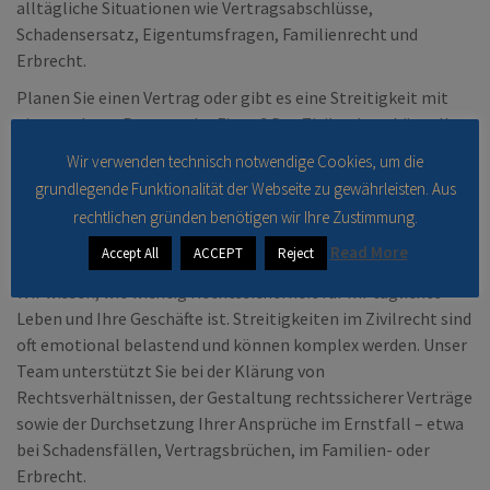
alltägliche Situationen wie Vertragsabschlüsse,
Schadensersatz, Eigentumsfragen, Familienrecht und
Erbrecht.
Planen Sie einen Vertrag oder gibt es eine Streitigkeit mit
einer anderen Person oder Firma? Das Zivilrecht schützt Ihre
Rechte im Umgang mit anderen, etwa bei Kauf, Miete,
Wir verwenden technisch notwendige Cookies, um die
Nachbarschaftsfragen oder Schadensfällen. Es ermöglicht
grundlegende Funktionalität der Webseite zu gewährleisten. Aus
die Durchsetzung von Ansprüchen wie Gewährleistung,
rechtlichen gründen benötigen wir Ihre Zustimmung.
Schadensersatz oder Rücktritt – sowohl außergerichtlich als
Read More
Accept All
ACCEPT
Reject
auch vor den Zivilgerichten.
Wir wissen, wie wichtig Rechtssicherheit für Ihr tägliches
Leben und Ihre Geschäfte ist. Streitigkeiten im Zivilrecht sind
oft emotional belastend und können komplex werden. Unser
Team unterstützt Sie bei der Klärung von
Rechtsverhältnissen, der Gestaltung rechtssicherer Verträge
sowie der Durchsetzung Ihrer Ansprüche im Ernstfall – etwa
bei Schadensfällen, Vertragsbrüchen, im Familien- oder
Erbrecht.