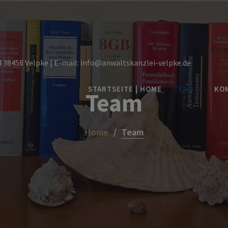
14 38458 Velpke | E-mail: info@anwaltskanzlei-velpke.de
STARTSEITE | HOME
TEAM
KO
Team
Home
Team