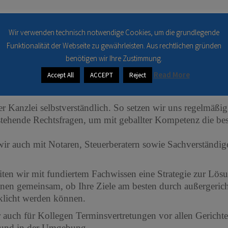
anzlei im Jahr 2006 von Frau Rechtsanwältin Bianca Röhl
Wir verwenden technisch notwendige Cookies, um die grundlegende
rrn Rechtsanwalt Henrik Schüddig.
Funktionalität der Webseite zu gewährleisten. Aus rechtlichen gründen
benötigen wir Ihre Zustimmung.
ddig ist im Jahr 2016 aus der operativen Anwaltstätigkeit
Read More
Accept All
ACCEPT
Reject
jährige anwaltliche Erfahrung und aktualisieren durch For
mpetente und zielgerichtete Vertretung Ihrer Interessen.
rer Kanzlei selbstverständlich. So setzen wir uns regelmä
tehende Rechtsfragen, um mit geballter Kompetenz die bes
wir auch mit Notaren, Steuerberatern sowie Sachverständ
iten wir mit fundiertem Fachwissen eine Strategie zur Lös
hnen gemeinsam, ob Ihre Ziele am besten durch außergeric
klicht werden können.
auch für Kollegen Terminsvertretungen vor allen Gericht
 und in der Umgebung.