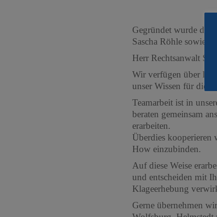
Gegründet wurde die K
Sascha Röhle sowie He
Herr Rechtsanwalt Schü
Wir verfügen über lang
unser Wissen für die ko
Teamarbeit ist in unse
beraten gemeinsam ans
erarbeiten.
Überdies kooperieren 
How einzubinden.
Auf diese Weise erarbe
und entscheiden mit I
Klageerhebung verwir
Gerne übernehmen wir 
Wolfsburg, Helmstedt