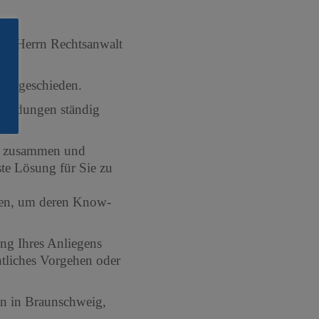
e, Herrn Rechtsanwalt
 ausgeschieden.
tbildungen ständig
ßig zusammen und
te Lösung für Sie zu
igen, um deren Know-
ung Ihres Anliegens
htliches Vorgehen oder
en in Braunschweig,