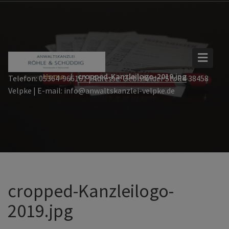
Skip
to
content
Home
cropped-Kanzleilogo-2019.jpg
Telefon: 05364-966161 | Adresse: Oebisfelder Str. 14 38458
Velpke | E-mail: info@anwaltskanzlei-velpke.de
cropped-Kanzleilogo-
2019.jpg