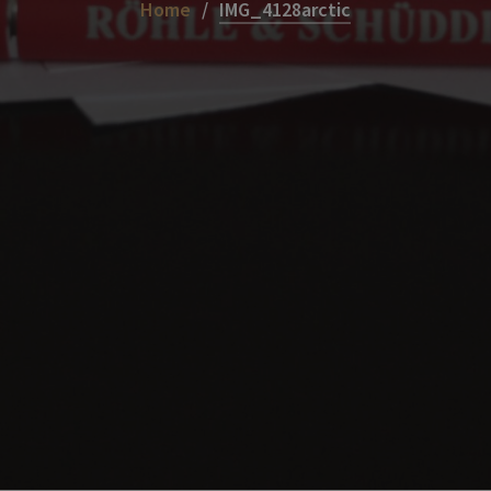
Home
IMG_4128arctic