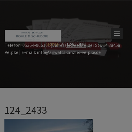
Skip
to
content
Home
124_2433
Telefon: 05364-966161 | Adresse: Oebisfelder Str. 14 38458
Velpke | E-mail: info@anwaltskanzlei-velpke.de
124_2433