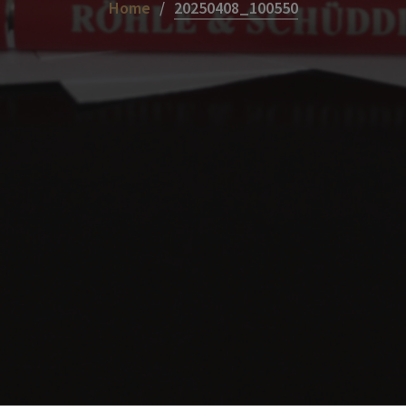
Home
20250408_100550