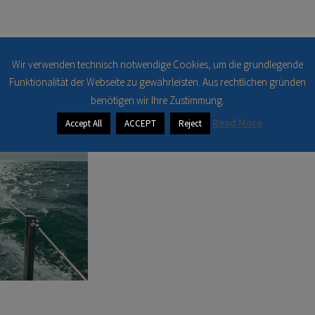
100550
Wir verwenden technisch notwendige Cookies, um die grundlegende
Funktionalität der Webseite zu gewährleisten. Aus rechtlichen gründen
benötigen wir Ihre Zustimmung.
Read More
Accept All
ACCEPT
Reject