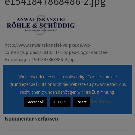
e1541847868486-2.jpg
http://www.anwaltskanzlei-velpke.de/wp-
content/uploads/2018/11/cropped-Logo-Kanzlei-
Homepage-e1541847868486-2.jpg
Wir verwenden technisch notwendige Cookies, um die
Beitragsnavigation
grundlegende Funktionalität der Webseite zu gewährleisten. Aus
Published in
cropped-Logo-Kanzlei-Homepage-
rechtlichen gründen benötigen wir Ihre Zustimmung.
e1541847868486-2.jpg
Read More
Accept All
ACCEPT
Reject
Kommentar verfassen