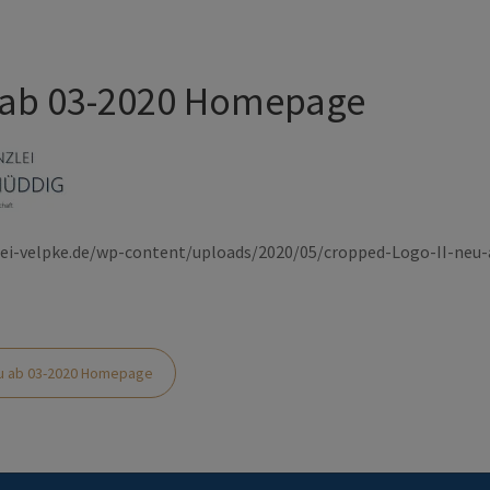
u ab 03-2020 Homepage
lei-velpke.de/wp-content/uploads/2020/05/cropped-Logo-II-ne
tion
eu ab 03-2020 Homepage