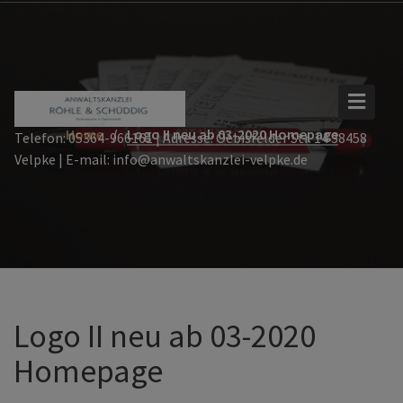
Skip
to
content
Home
Logo II neu ab 03-2020 Homepage
Telefon: 05364-966161 | Adresse: Oebisfelder Str. 14 38458
Velpke | E-mail: info@anwaltskanzlei-velpke.de
Logo II neu ab 03-2020
Homepage